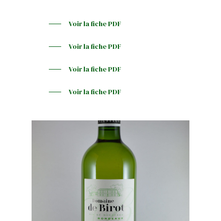
Accueil
Voir la fiche PDF
Le Château
Voir la fiche PDF
Voir la fiche PDF
Agriculture
Biologique
Voir la fiche PDF
Nos vins
Boutique
Château La Caderie
Expression
Contact
Château La Caderie
BLOG
Authentique
Château La Caderie El