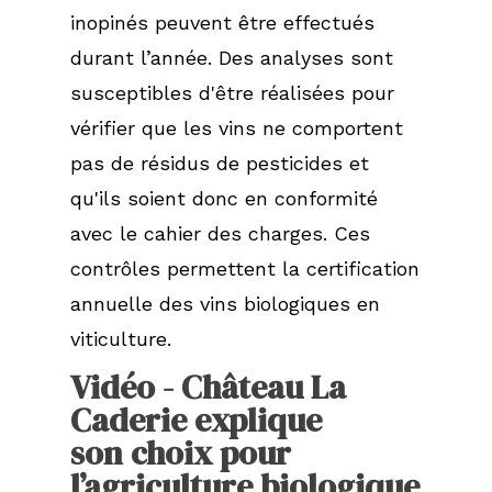
Terres de La Caderie
inopinés
peuvent
être
effectués
durant
l’année.
Des
analyses
sont
Domaine de Birot
susceptibles
d'être
réalisées
pour
vérifier
que
les
vins
ne
comportent
pas
de
résidus
de
pesticides
et
qu'ils
soient
donc
en
conformité
avec
le
cahier
des
charges.
Ces
contrôles
permettent
la
certification
annuelle
des
vins
biologiques
en
viticulture.
Vidéo - Château La
Caderie explique
son choix pour
l’agriculture biologique