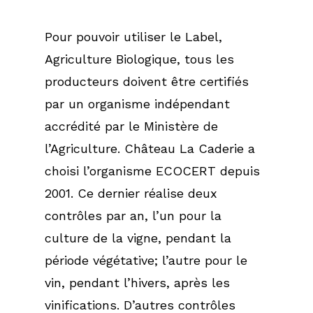
Agriculture
Pour
pouvoir
utiliser
le
Label,
Biologique
Agriculture
Biologique,
tous
les
producteurs
doivent
être
certifiés
Nos vins
par
un
organisme
indépendant
Boutique
Château La Caderie
accrédité
par
le
Ministère
de
Expression
l’Agriculture.
Château
La
Caderie
a
Contact
choisi
l’organisme
ECOCERT
depuis
Château La Caderie
BLOG
2001.
Ce
dernier
réalise
deux
Authentique
contrôles
par
an,
l’un
pour
la
Château La Caderie El
culture
de
la
vigne,
pendant
la
Château La Caderie E
période
végétative;
l’autre
pour
le
vin,
pendant
l’hivers,
après
les
Château La Caderie 
vinifications.
D’autres
contrôles