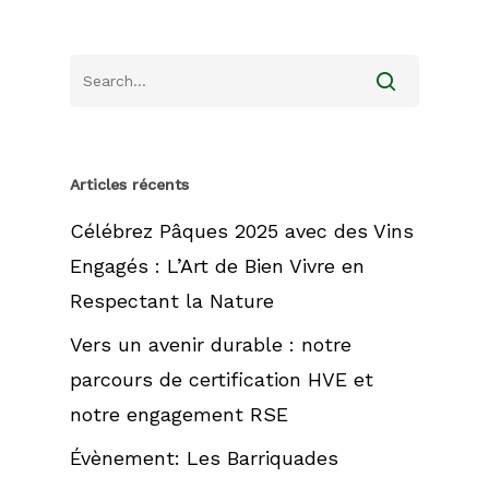
Accueil
Le Château
Articles récents
Agriculture
Biologique
Célébrez Pâques 2025 avec des Vins
Engagés : L’Art de Bien Vivre en
Nos vins
Respectant la Nature
Boutique
Vers un avenir durable : notre
Château La Caderie
parcours de certification HVE et
Expression
Contact
notre engagement RSE
Château La Caderie
BLOG
Évènement: Les Barriquades
Authentique